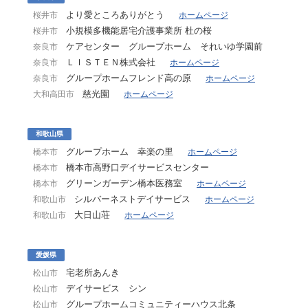
より愛ところありがとう
桜井市
ホームページ
小規模多機能居宅介護事業所 杜の桜
桜井市
ケアセンター グループホーム それいゆ学園前
奈良市
ＬＩＳＴＥＮ株式会社
奈良市
ホームページ
グループホームフレンド高の原
奈良市
ホームページ
慈光園
大和高田市
ホームページ
和歌山県
グループホーム 幸楽の里
橋本市
ホームページ
橋本市高野口デイサービスセンター
橋本市
グリーンガーデン橋本医務室
橋本市
ホームページ
シルバーネストデイサービス
和歌山市
ホームページ
大日山荘
和歌山市
ホームページ
愛媛県
宅老所あんき
松山市
デイサービス シン
松山市
グループホームコミュニティーハウス北条
松山市