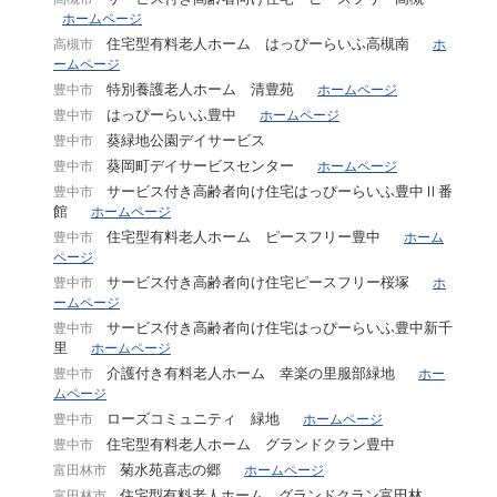
ホームページ
住宅型有料老人ホーム はっぴーらいふ高槻南
高槻市
ホ
ームページ
特別養護老人ホーム 清豊苑
豊中市
ホームページ
はっぴーらいふ豊中
豊中市
ホームページ
葵緑地公園デイサービス
豊中市
葵岡町デイサービスセンター
豊中市
ホームページ
サービス付き高齢者向け住宅はっぴーらいふ豊中Ⅱ番
豊中市
館
ホームページ
住宅型有料老人ホーム ピースフリー豊中
豊中市
ホーム
ページ
サービス付き高齢者向け住宅ピースフリー桜塚
豊中市
ホ
ームページ
サービス付き高齢者向け住宅はっぴーらいふ豊中新千
豊中市
里
ホームページ
介護付き有料老人ホーム 幸楽の里服部緑地
豊中市
ホー
ムページ
ローズコミュニティ 緑地
豊中市
ホームページ
住宅型有料老人ホーム グランドクラン豊中
豊中市
菊水苑喜志の郷
富田林市
ホームページ
住宅型有料老人ホーム グランドクラン富田林
富田林市