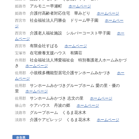
アルモニー早瀬町
姫路市
ホームページ
介護付高齢者対応住宅 華みどり
姫路市
ホームページ
社会福祉法人円勝会 ドリーム甲子園
西宮市
ホームペー
ジ
介護老人福祉施設 シルバーコースト甲子園
西宮市
ホー
ムページ
有限会社すばる
西宮市
ホームページ
在宅療養支援ハウス 有隣荘
宝塚市
社会福祉法人博愛福祉会 特別養護老人ホームみかづ
作用郡
き
ホームページ
小規模多機能型居宅介護サンホームみかづき
佐用郡
ホー
ムページ
サンホームみかづきグループホーム 愛の里・優の
佐用郡
里
ホームページ
サンホームみかづき 志文の里
佐用郡
ホームページ
ケアハウス 丹波の郷
篠山市
ホームページ
グループホーム くるま花水木
淡路市
介護ケアビレッジ くるま花水木
淡路市
ホームページ
奈良県