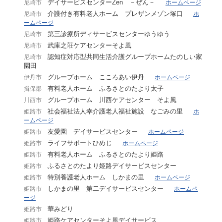
デイサービスセンターZen －ぜん－
尼崎市
ホームページ
介護付き有料老人ホーム プレザンメゾン塚口
尼崎市
ホ
ームページ
第三診療所ディサービスセンターゆうゆう
尼崎市
武庫之荘ケアセンターそよ風
尼崎市
認知症対応型共同生活介護グループホームたのしい家
尼崎市
園田
グループホーム こころあい伊丹
伊丹市
ホームページ
有料老人ホーム ふるさとのたより太子
揖保郡
グループホーム 川西ケアセンター そよ風
川西市
社会福祉法人幸介護老人福祉施設 なごみの里
姫路市
ホ
ームページ
友愛園 デイサービスセンター
姫路市
ホームページ
ライフサポートひめじ
姫路市
ホームページ
有料老人ホーム ふるさとのたより姫路
姫路市
ふるさとのたより姫路デイサービスセンター
姫路市
特別養護老人ホーム しかまの里
姫路市
ホームページ
しかまの里 第二デイサービスセンター
姫路市
ホームペ
ージ
華みどり
姫路市
姫路ケアセンターそよ風デイサービス
姫路市