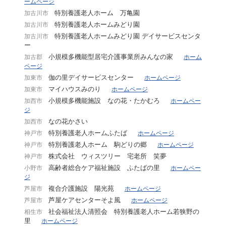
ームページ
特別養護老人ホーム 万亀園
加古川市
特別養護老人ホームみどり園
加古川市
特別養護老人ホームみどり園 デイサービスセンタ
加古川市
ー
小規模多機能型居宅介護事業所みんなの家
加古郡
ホーム
ページ
伽の里デイサービスセンター
加東市
ホームページ
マイハウスみのり
加東市
ホームページ
小規模多機能施設 なの花・たかむろ
加西市
ホームペー
ジ
なの花かさい
加西市
特別養護老人ホームふたば
神戸市
ホームページ
特別養護老人ホーム 駒どりの郷
神戸市
ホームページ
株式会社 ウィスツリー 宅老所 笑夢
神戸市
高齢者総合ケア福祉施設 ふたばの里
小野市
ホームペー
ジ
複合介護施設 陽光苑
芦屋市
ホームページ
芦屋ケアセンターそよ風
芦屋市
ホームページ
社会福祉法人清照会 特別養護老人ホーム若狭野の
相生市
里
ホームページ