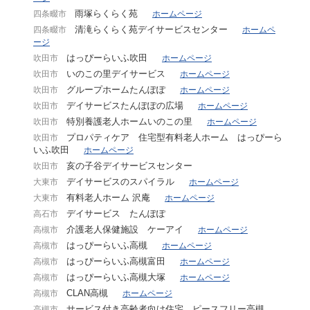
雨塚らくらく苑
四条畷市
ホームページ
清滝らくらく苑デイサービスセンター
四条畷市
ホームペ
ージ
はっぴーらいふ吹田
吹田市
ホームページ
いのこの里デイサービス
吹田市
ホームページ
グループホームたんぽぽ
吹田市
ホームページ
デイサービスたんぽぽの広場
吹田市
ホームページ
特別養護老人ホームいのこの里
吹田市
ホームページ
プロパティケア 住宅型有料老人ホーム はっぴーら
吹田市
いふ吹田
ホームページ
亥の子谷デイサービスセンター
吹田市
デイサービスのスパイラル
大東市
ホームページ
有料老人ホーム 沢庵
大東市
ホームページ
デイサービス たんぽぽ
高石市
介護老人保健施設 ケーアイ
高槻市
ホームページ
はっぴーらいふ高槻
高槻市
ホームページ
はっぴーらいふ高槻富田
高槻市
ホームページ
はっぴーらいふ高槻大塚
高槻市
ホームページ
CLAN高槻
高槻市
ホームページ
サービス付き高齢者向け住宅 ピースフリー高槻
高槻市