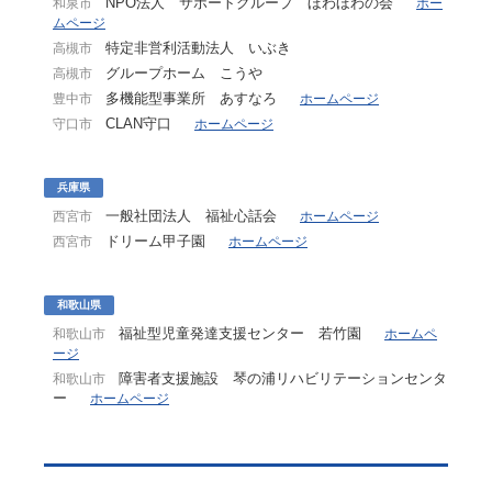
NPO法人 サポートグループ ほわほわの会
和泉市
ホー
ムページ
特定非営利活動法人 いぶき
高槻市
グループホーム こうや
高槻市
多機能型事業所 あすなろ
豊中市
ホームページ
CLAN守口
守口市
ホームページ
兵庫県
一般社団法人 福祉心話会
西宮市
ホームページ
ドリーム甲子園
西宮市
ホームページ
和歌山県
福祉型児童発達支援センター 若竹園
和歌山市
ホームペ
ージ
障害者支援施設 琴の浦リハビリテーションセンタ
和歌山市
ー
ホームページ