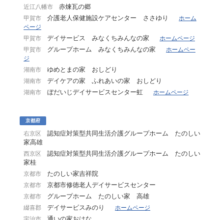
赤煉瓦の郷
近江八幡市
介護老人保健施設ケアセンター ささゆり
甲賀市
ホーム
ページ
デイサービス みなくちみんなの家
甲賀市
ホームページ
グループホーム みなくちみんなの家
甲賀市
ホームペー
ジ
ゆめとまの家 おしどり
湖南市
デイケアの家 ふれあいの家 おしどり
湖南市
ぼだいじデイサービスセンター虹
湖南市
ホームページ
京都府
認知症対策型共同生活介護グループホーム たのしい
右京区
家高雄
認知症対策型共同生活介護グループホーム たのしい
西京区
家桂
たのしい家吉祥院
京都市
京都市修徳老人デイサービスセンター
京都市
グループホーム たのしい家 高雄
京都市
デイサービスみのり
綴喜郡
ホームページ
通いの家おはな
宇治市