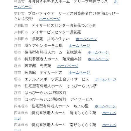
介護付き有料老人ホーム オリーブ柏原プラス
柏原市
ホ
ームページ
プロパティケア サービス付高齢者向け住宅はっぴー
交野市
らいふ交野
ホームページ
デイサービスセンター凛花苑つどう処
岸和田市
デイサービスセンター凛花苑
岸和田市
凛花苑 共同の住まい
岸和田市
ホームページ
堺ケアセンターそよ風
堺市
ホームページ
住宅型有料老人ホーム 花咲浜寺
堺市
ホームページ
特別養護老人ホーム 陵東館本館
堺市
ホームページ
陵東館 秀光苑
堺市
ホームページ
陵東館 デイサービス
堺市
ホームページ
エテルノスポーツ原山台デイサービス
堺市
ホームページ
住宅型有料老人ホーム はっぴーらいふ堺
堺市
はっぴーらいふ堺御陵前
堺市
はっぴーらいふ堺御陵前 デイサービス
堺市
住宅型有料老人ホーム ちよの里
四条畷市
ホームページ
特別養護老人ホーム 清滝らくらく苑
四条畷市
ホームペ
ージ
特別養護老人ホーム 南野らくらく苑
四条畷市
ホームペ
ージ