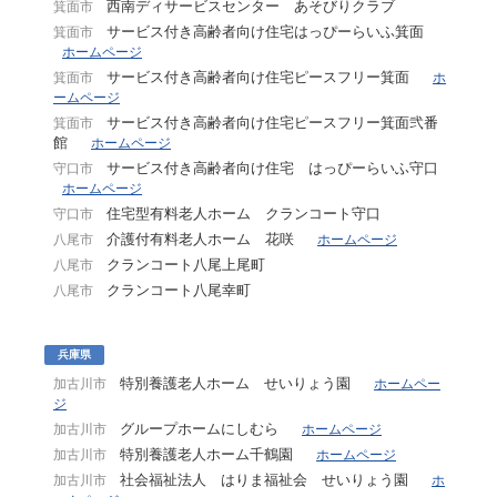
西南ディサービスセンター あそびりクラブ
箕面市
サービス付き高齢者向け住宅はっぴーらいふ箕面
箕面市
ホームページ
サービス付き高齢者向け住宅ピースフリー箕面
箕面市
ホ
ームページ
サービス付き高齢者向け住宅ピースフリー箕面弐番
箕面市
館
ホームページ
サービス付き高齢者向け住宅 はっぴーらいふ守口
守口市
ホームページ
住宅型有料老人ホーム クランコート守口
守口市
介護付有料老人ホーム 花咲
八尾市
ホームページ
クランコート八尾上尾町
八尾市
クランコート八尾幸町
八尾市
兵庫県
特別養護老人ホーム せいりょう園
加古川市
ホームペー
ジ
グループホームにしむら
加古川市
ホームページ
特別養護老人ホーム千鶴園
加古川市
ホームページ
社会福祉法人 はりま福祉会 せいりょう園
加古川市
ホ