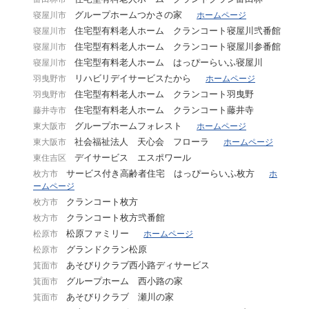
グループホームつかさの家
寝屋川市
ホームページ
住宅型有料老人ホーム クランコート寝屋川弐番館
寝屋川市
住宅型有料老人ホーム クランコート寝屋川参番館
寝屋川市
住宅型有料老人ホーム はっぴーらいふ寝屋川
寝屋川市
リハビリデイサービスたから
羽曳野市
ホームページ
住宅型有料老人ホーム クランコート羽曳野
羽曳野市
住宅型有料老人ホーム クランコート藤井寺
藤井寺市
グループホームフォレスト
東大阪市
ホームページ
社会福祉法人 天心会 フローラ
東大阪市
ホームページ
デイサービス エスポワール
東住吉区
サービス付き高齢者住宅 はっぴーらいふ枚方
枚方市
ホ
ームページ
クランコート枚方
枚方市
クランコート枚方弐番館
枚方市
松原ファミリー
松原市
ホームページ
グランドクラン松原
松原市
あそびりクラブ西小路ディサービス
箕面市
グループホーム 西小路の家
箕面市
あそびりクラブ 瀬川の家
箕面市