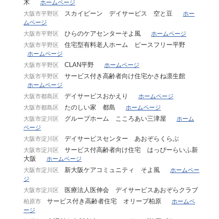
木
ホームページ
スカイビーン デイサービス 空と豆
大阪市平野区
ホー
ムページ
ひらのケアセンターそよ風
大阪市平野区
ホームページ
住宅型有料老人ホーム ピースフリー平野
大阪市平野区
ホームページ
CLAN平野
大阪市平野区
ホームページ
サービス付き高齢者向け住宅かさね凛生館
大阪市平野区
ホームページ
デイサービスおかえり
大阪市都島区
ホームページ
たのしい家 都島
大阪市都島区
ホームページ
グループホーム こころあい三津屋
大阪市淀川区
ホーム
ページ
デイサービスセンター あおぞらくらぶ
大阪市淀川区
サービス付高齢者向け住宅 はっぴーらいふ新
大阪市淀川区
大阪
ホームページ
新大阪ケアコミュニティ そよ風
大阪市淀川区
ホームペー
ジ
医療法人医伸会 デイサービスあおぞらクラブ
大阪市淀川区
サービス付き高齢者住宅 オリーブ柏原
柏原市
ホームペ
ージ