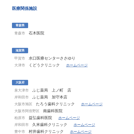
医療関係施設
青森県
石木医院
青森市
滋賀県
水口医療センターささゆり
甲賀市
くどうクリニック
大津市
ホームページ
大阪府
ふじ薬局 上ノ町 店
泉大津市
ふじ薬局 加守本店
岸和田市
たろう歯科クリニック
大阪市旭区
ホームページ
南歯科医院
大阪市阿倍野区
益弘歯科医院
柏原市
ホームページ
久米歯科クリニック
岸和田市
ホームページ
村井歯科クリニック
豊中市
ホームページ