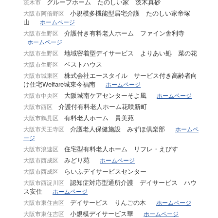
グループホーム たのしい家 茨木真砂
茨木市
小規模多機能型居宅介護 たのしい家帝塚
大阪市阿倍野区
山
ホームページ
介護付き有料老人ホーム ファイン舎利寺
大阪市生野区
ホームページ
地域密着型デイサービス よりあい処 菜の花
大阪市生野区
ベストハウス
大阪市生野区
株式会社エースタイル サービス付き高齢者向
大阪市城東区
け住宅Welfare城東今福南
ホームページ
大阪城南ケアセンターそよ風
大阪市中央区
ホームページ
介護付有料老人ホーム花咲新町
大阪市西区
有料老人ホーム 貴美苑
大阪市鶴見区
介護老人保健施設 みずほ倶楽部
大阪市天王寺区
ホームペ
ージ
住宅型有料老人ホーム リフレ・えびす
大阪市浪速区
みどり苑
大阪市西成区
ホームページ
らいふデイサービスセンター
大阪市西成区
認知症対応型通所介護 デイサービス ハウ
大阪市西淀川区
ス安住
ホームページ
デイサービス りんごの木
大阪市東住吉区
ホームページ
小規模デイサービス華
大阪市東住吉区
ホームページ