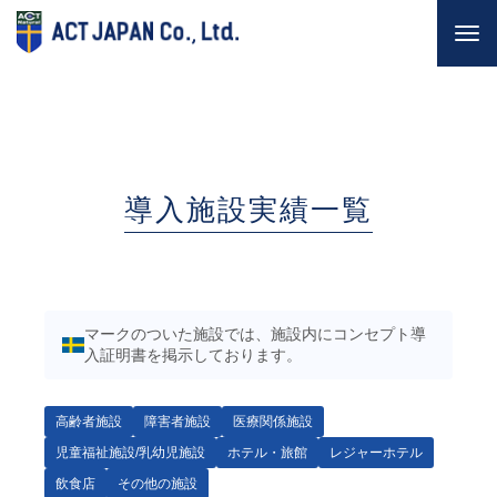
Togg
navi
導入施設実績一覧
マークのついた施設では、施設内にコンセプト導
入証明書を掲示しております。
高齢者施設
障害者施設
医療関係施設
児童福祉施設/乳幼児施設
ホテル・旅館
レジャーホテル
飲食店
その他の施設