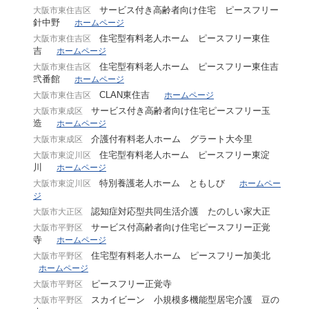
サービス付き高齢者向け住宅 ピースフリー
大阪市東住吉区
針中野
ホームページ
住宅型有料老人ホーム ピースフリー東住
大阪市東住吉区
吉
ホームページ
住宅型有料老人ホーム ピースフリー東住吉
大阪市東住吉区
弐番館
ホームページ
CLAN東住吉
大阪市東住吉区
ホームページ
サービス付き高齢者向け住宅ピースフリー玉
大阪市東成区
造
ホームページ
介護付有料老人ホーム グラート大今里
大阪市東成区
住宅型有料老人ホーム ピースフリー東淀
大阪市東淀川区
川
ホームページ
特別養護老人ホーム ともしび
大阪市東淀川区
ホームペー
ジ
認知症対応型共同生活介護 たのしい家大正
大阪市大正区
サービス付高齢者向け住宅ピースフリー正覚
大阪市平野区
寺
ホームページ
住宅型有料老人ホーム ピースフリー加美北
大阪市平野区
ホームページ
ピースフリー正覚寺
大阪市平野区
スカイビーン 小規模多機能型居宅介護 豆の
大阪市平野区