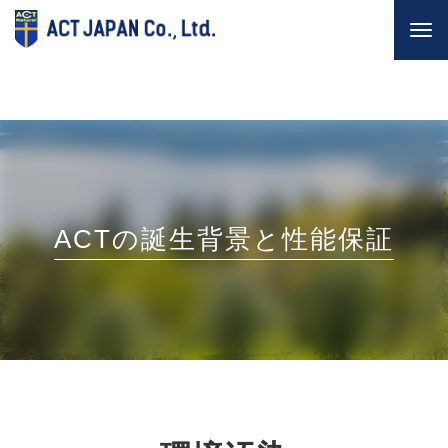
Togg
navi
ACTの誕生背景と性能保証