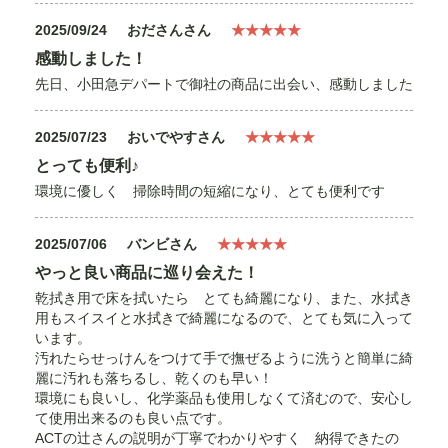
2025/09/24
おださんさん
★★★★★
感動しました！
先日、小田急デパートで御社の商品に出会い、感動しました
2025/07/23
おいでやすさん
★★★★★
とっても便利♪
環境に優しく 掃除時間の短縮になり、とても便利です
2025/07/06
バンビさん
★★★★★
やっと良い商品に巡り会えた！
乾拭き用で床を拭いたら とても綺麗になり、また、水拭き
用もスイスイと水拭きで綺麗になるので、とても気に入って
います。
汚れたらせっけんをつけて手で撫ぜるように洗うと簡単に綺
麗に汚れも落ちるし、乾くのも早い！
環境にも良いし、化学薬品も使用しなくて済むので、安心し
て使用出来るのも良い点です。
ACTの辻さんの説明が丁寧でわかりやすく 納得できたの