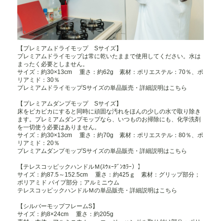
【プレミアムドライモップ Sサイズ】
プレミアムドライモップは常に乾いたままで使用してください。水は
まったく必要としません。
サイズ：約30×13cm 重さ：約62g 素材：ポリエステル：70％、ポ
リアミド：30％
プレミアムドライモップSサイズの単品販売・詳細説明はこちら
【プレミアムダンプモップ Sサイズ】
床をピカピカにすると同時に頑固な汚れをほんの少しの水で取り除き
ます。プレミアムダンプモップなら、いつものお掃除にも、化学洗剤
を一切使う必要はありません。
サイズ：約30×13cm 重さ：約70g 素材：ポリエステル：80％、ポ
リアミド：20％
プレミアムダンプモップSサイズの単品販売・詳細説明はこちら
【テレスコッピックハンドルＭ(ｽｳｪｰﾃﾞﾝｶﾗｰ）】
サイズ：約87.5～152.5cm 重さ：約425ｇ 素材：グリップ部分；
ポリアミド パイプ部分；アルミニウム
テレスコッピックハンドルＭの単品販売・詳細説明はこちら
【シルバーモップフレームS】
サイズ：約8×24cm 重さ：約205g