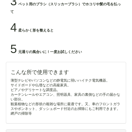
3
ペット用のブラシ（スリッカーブラシ）でホコリや髪の毛を払っ
て
4
柔らかく形を整えると
5
元通りの風合いに！一度お試しください
こんな所で使用できます
薄型テレビやパソコンなどの静電気に弱いハイテク電気機器。
サイドボードや仏壇などの高級家具。
ピアノやデリケートな調度品。
カーテンレールやエアコン、照明器具、家具の裏側などの手の届かな
い部分。
観葉植物などの形状の複雑な場所に最適です。又、車のフロントガラ
スやボンネット、ダッシュボード付近のお掃除にもご利用できます。
網戸の掃除等