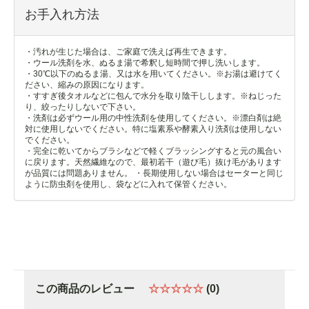
お手入れ方法
・汚れが生じた場合は、ご家庭で洗えば再生できます。
・ウール洗剤を水、ぬるま湯で希釈し短時間で押し洗いします。
・30℃以下のぬるま湯、又は水を用いてください。※お湯は避けてく
ださい、縮みの原因になります。
・すすぎ後タオルなどに包んで水分を取り陰干しします。※ねじった
り、絞ったりしないで下さい。
・洗剤は必ずウール用の中性洗剤を使用してください。※漂白剤は絶
対に使用しないでください。特に塩素系や酵素入り洗剤は使用しない
でください。
・完全に乾いてからブラシなどで軽くブラッシングすると元の風合い
に戻ります。天然繊維なので、最初若干（遊び毛）抜け毛があります
が品質には問題ありません。 ・長期使用しない場合はセーターと同じ
ように防虫剤を使用し、袋などに入れて保管ください。
この商品のレビュー
☆☆☆☆☆
(0)