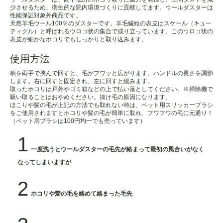
少させるため、衛生的な院内環境づくりに貢献してます。ウールダスターは
性能保証対象外商品です。
天然羊毛ウール100％のダスターです。羊毛繊維の表皮はスケール（キュー
ティクル）と呼ばれるウロコ状の集合で成り立っています。このウロコ状の
表皮が細かなホコリでもしっかりと取り込みます。
使用方法
柄を両手で挟んで回すと、毛がフワッと広がります。ハンドルの長さを調節
します。右に回すと固定され、左に回すと緩みます。
取ったホコリは戸外やゴミ箱などの上で払い落としてください。※掃除機で
吸い取ることはおやめください。抜け毛の原因になります。
ほこりや髪の毛が上記の方法でも取れない時は、ペット用スリッカーブラシ
をご使用されますとホコリや髪の毛が簡単に取れ、フワフワの毛に元通り！
（ペット用ブラシは100円均一でも売っています）
1
一度洗うとウールダスターの毛先が絡まって最初の風合いがなく
なってしまいますが
2
ホコリや髪の毛を絡めて絡まった毛先